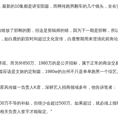
集，最新的10集都是讲安阳篇，而网传跑男翻车的几个镜头，全在
如错放了邯郸的图，但这是剪辑师的错，因为下一期是邯郸，所
，如白鹿的剧宣时间超过文化宣传，白鹿整期用来澄清此前舆论
辟谣。而另外850万、1980万的是公开招标，属于正常的商业交
篇应该是文旅的定制篇，1980w的台州不只是单单跑男一个综艺
星风传媒一负责人K君，深耕艺人招商领域多年，他告诉笔者：
00万不等的补贴，但很少会超过500万。如果超过，就必须上报
相关负责人签字才能敲定。”