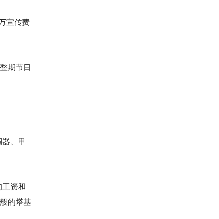
万宣传费
整期节目
铜器、甲
的工资和
般的塔基