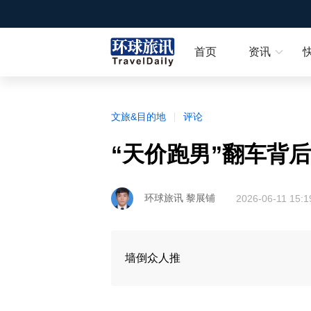
首页
资讯
文旅&目的地
评论
“天价跑男”翻车背
环球旅讯 黎展铺
2026-06-11 15:1
墙倒众人推