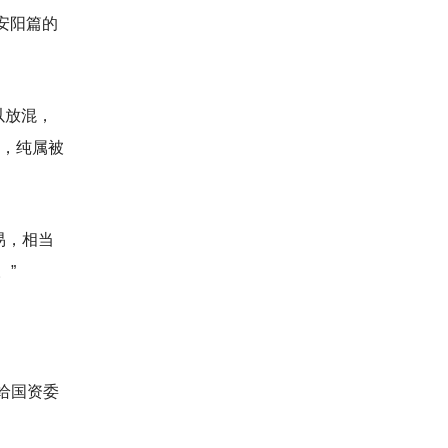
安阳篇的
以放混，
，纯属被
易，相当
。”
给国资委