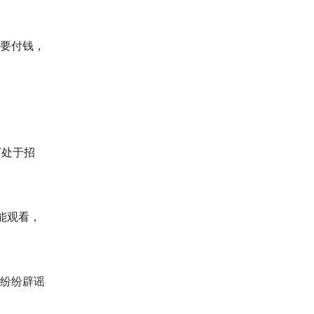
要付钱，
万处于招
能观看，
纷纷辟谣