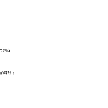
录制宣
的嫌疑；