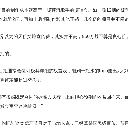
节目的制作成本远高于一场顶流歌手的演唱会。如一场12期的综
成本就近2亿，再加上后期制作和其他开销，几个亿的项目并不稀奇
，外界以为的天价文旅宣传费，其实并不高，850万甚至算是良心价
批的。
目组通常会签订极其详细的权益表，细到一瓶水的logo露出几秒
算肯定能超过850万。
没有按照既定合同的标准去执行，上面担心预期的收益回不来。
然会审查这笔款项。”
奔跑吧》这类综艺节目对于当地来说，已经算是国民级宣传。节