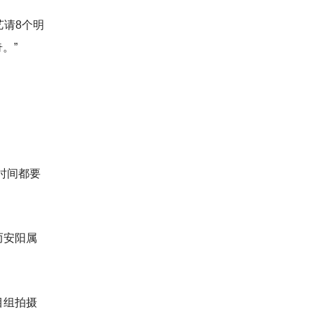
艺请8个明
。”
。
时间都要
而安阳属
目组拍摄